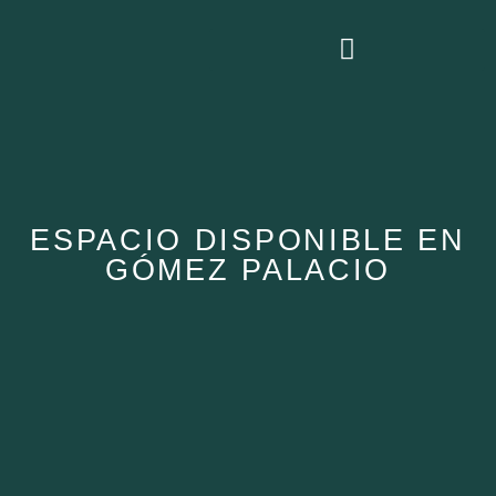
Parques Industriales
Espacios Disponibles
Bolsa de trabajo
ESPACIO DISPONIBLE EN
GÓMEZ PALACIO